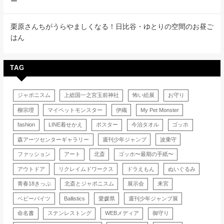
ー
栗原さんちがうらやましくなる！日比谷・ゆとりの空間のお昼ご
はん
TAG
ジャポニスム
上総国一之宮玉前神社
怖い絵展
お守り
柳宗理
マイペットモンスター
伊織
My Pet Monster
fashion
LINE着せかえ
ポスター
今治タオル
ゴッホ
森アーツセンターギャラリー
週刊少年ジャンプ
波乗守
ファッション
アート
北斎
ゴッホ〜最期の手紙〜
アウトドア
リクレイムドワークス
ドラえもん
ぬいぐるみ
青春18きっぷ
北斎とジャポニスム
展示会
来宮
ベビーバイツ
Ballistics
愛媛県
週刊少年ジャンプ展
命名書
ステンレストング
WEBメディア
御守り