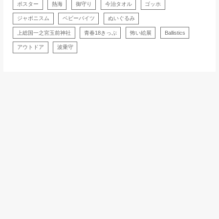
ポスター
熱海
御守り
今治タオル
ゴッホ
ジャポニスム
ベビーバイツ
ぬいぐるみ
上総国一之宮玉前神社
青春18きっぷ
怖い絵展
Ballistics
アウトドア
波乗守