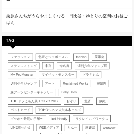
ー
栗原さんちがうらやましくなる！日比谷・ゆとりの空間のお昼ご
はん
TAG
ファッション
北斎とジャポニスム
fashion
展示会
ステンレストング
来宮
命名書
週刊少年ジャンプ展
My Pet Monster
マイペットモンスター
ドラえもん
週刊少年ジャンプ
アート
Reclaimed Works
柳宗理
森アーツセンターギャラリー
Baby Bites
THE ドラえもん展 TOKYO 2017
お守り
北斎
伊織
ポストカード
TOHOシネマズ六本木ヒルズ
ゴッホ〜最期の手紙〜
iori-friendly
リクレイムドワークス
LINE着せかえ
WEBメディア
とん一
愛媛県
weawow