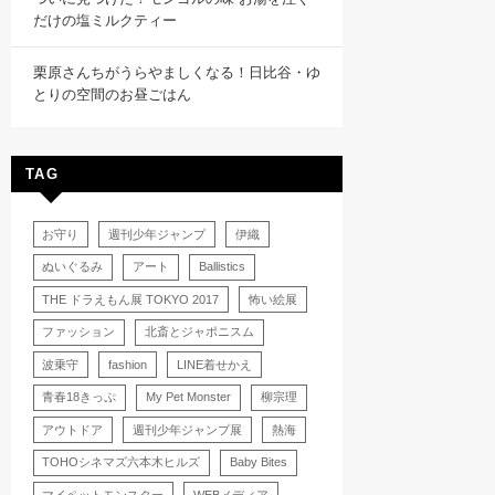
だけの塩ミルクティー
栗原さんちがうらやましくなる！日比谷・ゆ
とりの空間のお昼ごはん
TAG
お守り
週刊少年ジャンプ
伊織
ぬいぐるみ
アート
Ballistics
THE ドラえもん展 TOKYO 2017
怖い絵展
ファッション
北斎とジャポニスム
波乗守
fashion
LINE着せかえ
青春18きっぷ
My Pet Monster
柳宗理
アウトドア
週刊少年ジャンプ展
熱海
TOHOシネマズ六本木ヒルズ
Baby Bites
マイペットモンスター
WEBメディア