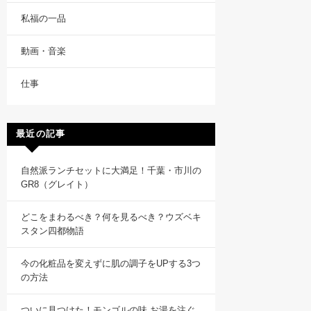
私福の一品
動画・音楽
仕事
最近の記事
自然派ランチセットに大満足！千葉・市川の
GR8（グレイト）
どこをまわるべき？何を見るべき？ウズベキ
スタン四都物語
今の化粧品を変えずに肌の調子をUPする3つ
の方法
ついに見つけた！モンゴルの味 お湯を注ぐ