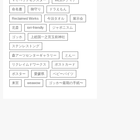
命名書
御守り
ドラえもん
Reclaimed Works
今治タオル
展示会
北斎
iori-friendly
ジャポニスム
ゴッホ
上総国一之宮玉前神社
ステンレストング
森アーツセンターギャラリー
とん一
リクレイムドワークス
ポストカード
ポスター
愛媛県
ベビーバイツ
来宮
weawow
ゴッホ〜最期の手紙〜