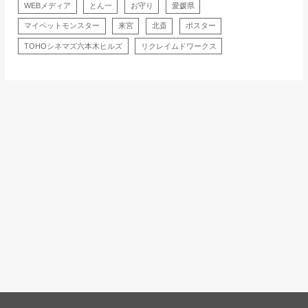
WEBメディア
とん一
お守り
愛媛県
マイペットモンスター
来宮
北斎
ポスター
TOHOシネマズ六本木ヒルズ
リクレイムドワークス