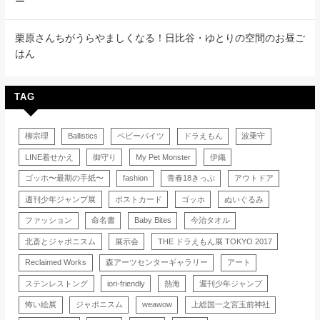
ー
栗原さんちがうらやましくなる！日比谷・ゆとりの空間のお昼ご
はん
TAG
柳宗理
Ballistics
ベビーバイツ
ドラえもん
波乗守
LINE着せかえ
御守り
My Pet Monster
伊織
ゴッホ〜最期の手紙〜
fashion
青春18きっぷ
アウトドア
週刊少年ジャンプ展
ポストカード
ゴッホ
ぬいぐるみ
ファッション
命名書
Baby Bites
今治タオル
北斎とジャポニスム
展示会
THE ドラえもん展 TOKYO 2017
Reclaimed Works
森アーツセンターギャラリー
アート
ステンレストング
iori-friendly
熱海
週刊少年ジャンプ
怖い絵展
ジャポニスム
weawow
上総国一之宮玉前神社